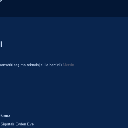
ı
ansörlü taşıma teknolojisi ile hertürlü
Mersin
.
rkımız
Sigortalı Evden Eve