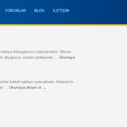
YORUMLAR
BLOG
İLETİŞİM
akliye ihtiyaçlarınızı karşılamaktır. Mersin
ık altyapısını sürekli yenileyerek …
Okumaya
izlere kaliteli nakliye sunmaktadır. Akdeniz’in
rler …
Okumaya devam et
→