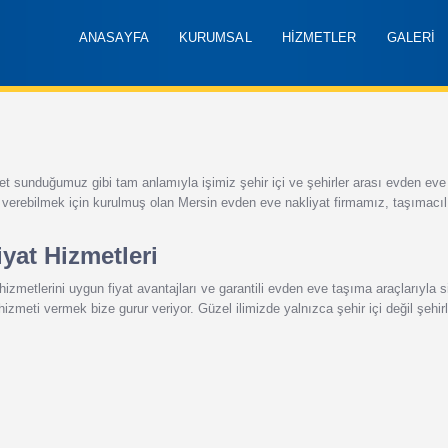
ANASAYFA
KURUMSAL
HİZMETLER
GALERİ
et sunduğumuz gibi tam anlamıyla işimiz şehir içi ve şehirler arası evden eve n
r verebilmek için kurulmuş olan Mersin evden eve nakliyat firmamız, taşımacıl
yat Hizmetleri
hizmetlerini uygun fiyat avantajları ve garantili evden eve taşıma araçlarıyla s
hizmeti vermek bize gurur veriyor. Güzel ilimizde yalnızca şehir içi değil şehi