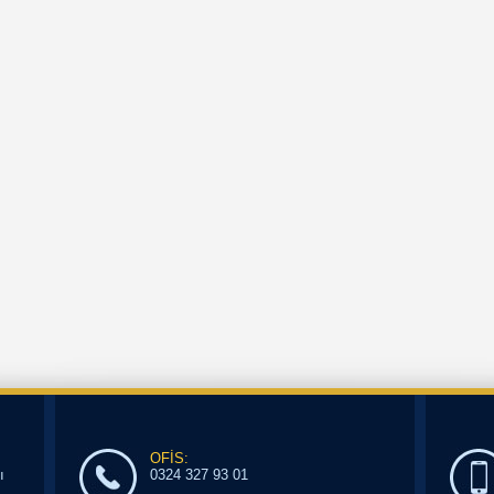
OFİS:
ı
0324 327 93 01