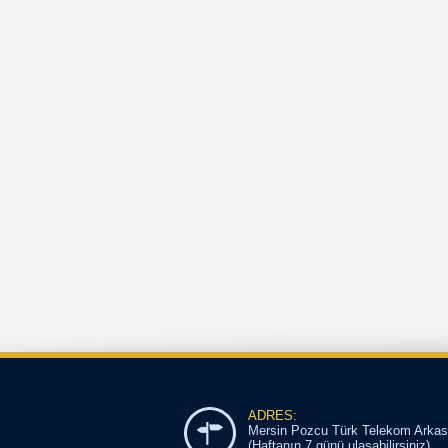
ADRES:
Mersin Pozcu Türk Telekom Arkas
(Haftanın 7 günü ulaşabilirsiniz)